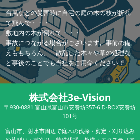
台風などの災害時に自宅の庭の木の枝が折れ
て飛んで・・・
敷地内の木が倒れて・・・
事故につながる場合がございます。事前の備
えももちろん、 散乱した木々や草の処理な
ど事後のことでも当社をご用命ください！
株式会社3e-Vision
〒930-0881
富山県富山市安養坊357-6 D-BOX安養坊
101号
富山市、射水市周辺で庭木の伐採・剪定・刈り込み
や草刈り・芝刈り、特殊伐採、外構・エクステリア