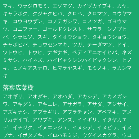
マキ、ウラジロモミ、エゾマツ、カイヅカイブキ、カヤ、
キャラボク、クジャクヒバ、クロベ、クロマツ、コウヤマ
キ、コウヨウザン、コノテガシワ、コメツガ、ゴヨウマ
ツ、コニファー、ゴールドクレスト、サワラ、シノブヒ
バ、シラビソ、スギ、ダイオウショウ、タギョウショウ、
チャボヒバ、チョウセンマキ、ツガ、テーダマツ、ドイ、
ツトウヒ、トウヒ、ナギナギ、ペディアニオイヒバ、ネズ
ミサシ、ハイネズ、ハイビャクシンハイビャクシン、ヒノ
キ、ヒノキアスナロ、ヒマラヤスギ、モミノキ、ラカンマ
キ
落葉広葉樹
アオギリ、アオダモ、アオハダ、アカシデ、アカメガシ
ワ、アキグミ、アキニレ、アサガラ、アサダ、アジサイ、
アズキナシ、アブラギリ、アブラチャン、アベマキ、アメ
リカデイゴ、アワブキ、アンズ、イイギリ、イタヤカエ
デ、イチジク、イヌエンジュ、イヌシデ、イヌビワ、イヌ
ブナ、イボタノキ、イロハモミジ、ウグイスカグラ、ウコ