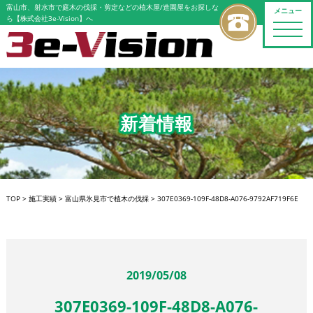
富山市、射水市で庭木の伐採・剪定などの植木屋/造園屋をお探しな
メニュー
ら【株式会社3e-Vision】へ
toggle
naviga
新着情報
TOP
>
施工実績
>
富山県氷見市で植木の伐採
>
307E0369-109F-48D8-A076-9792AF719F6E
2019/05/08
307E0369-109F-48D8-A076-