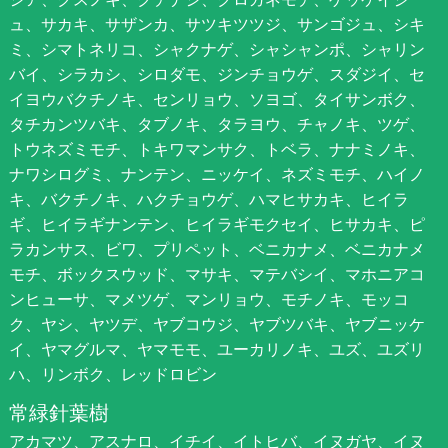
ュ、サカキ、サザンカ、サツキツツジ、サンゴジュ、シキ
ミ、シマトネリコ、シャクナゲ、シャシャンポ、シャリン
バイ、シラカシ、シロダモ、ジンチョウゲ、スダジイ、セ
イヨウバクチノキ、センリョウ、ソヨゴ、タイサンボク、
タチカンツバキ、タブノキ、タラヨウ、チャノキ、ツゲ、
トウネズミモチ、トキワマンサク、トベラ、ナナミノキ、
ナワシログミ、ナンテン、ニッケイ、ネズミモチ、ハイノ
キ、バクチノキ、ハクチョウゲ、ハマヒサカキ、ヒイラ
ギ、ヒイラギナンテン、ヒイラギモクセイ、ヒサカキ、ピ
ラカンサス、ビワ、プリペット、ベニカナメ、ベニカナメ
モチ、ボックスウッド、マサキ、マテバシイ、マホニアコ
ンヒューサ、マメツゲ、マンリョウ、モチノキ、モッコ
ク、ヤシ、ヤツデ、ヤブコウジ、ヤブツバキ、ヤブニッケ
イ、ヤマグルマ、ヤマモモ、ユーカリノキ、ユズ、ユズリ
ハ、リンボク、レッドロビン
常緑針葉樹
アカマツ、アスナロ、イチイ、イトヒバ、イヌガヤ、イヌ