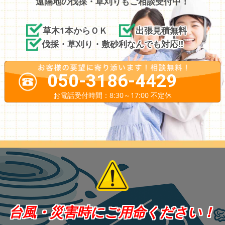
遠隔地の伐採・草刈りもご相談受付中！
草木1本からＯＫ
出張見積無料
伐採・草刈り・敷砂利なんでも対応!!
050-3186-4429
お電話受付時間：8:30～17:00 不定休
台風・災害時にご用命ください！