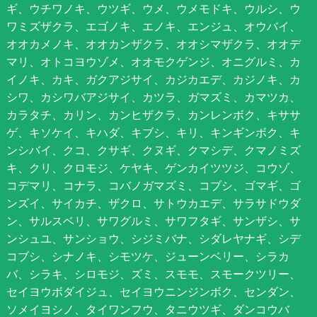
ギ、ウチワノキ、ウツギ、ウメ、ウメモドキ、ウルシ、ウ
ワミズザクラ、エゴノキ、エノキ、エンジュ、オウバイ、
オオカメノキ、オオカンザクラ、オオシマザクラ、オオデ
マリ、オトコヨウゾメ、オオモクゲンジ、オニグルミ、カ
イノキ、カキ、ガクアジサイ、カジカエデ、カジノキ、カ
シワ、カシワバアジサイ、カツラ、ガマズミ、カマツカ、
カラタチ、カリン、カンヒザクラ、カンレンボク、キササ
ゲ、キソケイ、キハダ、キブシ、キリ、キンギンボク、キ
ンシバイ、クコ、クサギ、クヌギ、クマシデ、クマノミズ
キ、クリ、クロモジ、ケヤキ、ゲンカイツツジ、コウゾ、
コデマリ、コナラ、コバノガマズミ、コブシ、ゴマギ、ゴ
ンズイ、サイカチ、ザクロ、サトウカエデ、サラサドウダ
ン、サルスベリ、サワグルミ、サワフタギ、サンザシ、サ
ンシュユ、サンショウ、シジミバナ、シダレヤナギ、シデ
コブシ、シナノキ、シモツケ、ジューンベリー、シラカ
バ、シラキ、シロモジ、ズミ、スモモ、スモークツリー、
セイヨウボダイジュ、セイヨウニンジンボク、センダン、
ソメイヨシノ、タイワンフウ、タニウツギ、ダンコウバ