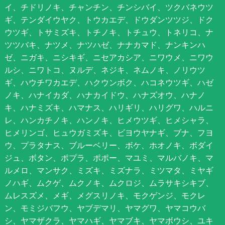
イ、チドリノキ、チャンチン、チンシバイ、ツクバネウツ
ギ、テンダイウヤク、トウカエデ、ドウダンツツジ、ドク
ウツギ、トサミズキ、トチノキ、トチュウ、トネリコ、ナ
ツツバキ、ナツメ、ナツハゼ、ナナカマド、ナンキンハ
ゼ、ニガキ、ニシキギ、ニセアカシア、ニワウメ、ニワウ
ルシ、ニワトコ、ヌルデ、ネジキ、ネムノキ、ノリウツ
ギ、ハウチワカエデ、ハクウンボク、ハコネウツギ、ハゼ
ノキ、ハナイカダ、ハナカイドウ、ハナズオウ、ハナノ
キ、ハナミズキ、ハマナス、ハリギリ、ハリグワ、ハルニ
レ、ハンカチノキ、ハンノキ、ヒメウツギ、ヒメシャラ、
ヒメリンゴ、ヒュウガミズキ、ビヨウヤナギ、ブナ、フヨ
ウ、プラタナス、ブルーベリー、ボケ、ホオノキ、ボダイ
ジュ、ボタン、ポプラ、ポポー、マユミ、マルバノキ、マ
ルメロ、マンサク、ミズキ、ミズナラ、ミツマタ、ミヤギ
ノハギ、ムクゲ、ムクノキ、ムクロジ、ムラサキシキブ、
ムレスズメ、メギ、メグスリノキ、モクゲンジ、モクレ
ン、モミジバフウ、ヤブデマリ、ヤマグワ、ヤマコウバ
シ、ヤマザクラ、ヤマハギ、ヤマブキ、ヤマボウシ、ユキ