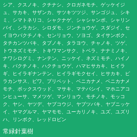
シア、クスノキ、クチナシ、クロガネモチ、ゲッケイジ
ュ、サカキ、サザンカ、サツキツツジ、サンゴジュ、シキ
ミ、シマトネリコ、シャクナゲ、シャシャンポ、シャリン
バイ、シラカシ、シロダモ、ジンチョウゲ、スダジイ、セ
イヨウバクチノキ、センリョウ、ソヨゴ、タイサンボク、
タチカンツバキ、タブノキ、タラヨウ、チャノキ、ツゲ、
トウネズミモチ、トキワマンサク、トベラ、ナナミノキ、
ナワシログミ、ナンテン、ニッケイ、ネズミモチ、ハイノ
キ、バクチノキ、ハクチョウゲ、ハマヒサカキ、ヒイラ
ギ、ヒイラギナンテン、ヒイラギモクセイ、ヒサカキ、ピ
ラカンサス、ビワ、プリペット、ベニカナメ、ベニカナメ
モチ、ボックスウッド、マサキ、マテバシイ、マホニアコ
ンヒューサ、マメツゲ、マンリョウ、モチノキ、モッコ
ク、ヤシ、ヤツデ、ヤブコウジ、ヤブツバキ、ヤブニッケ
イ、ヤマグルマ、ヤマモモ、ユーカリノキ、ユズ、ユズリ
ハ、リンボク、レッドロビン
常緑針葉樹