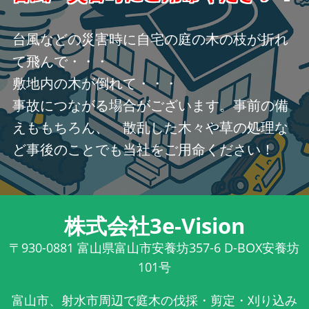
台風などの災害時に自宅の庭の木の枝が折れ
て飛んで・・・
敷地内の木が倒れて・・・
事故につながる場合がございます。事前の備
えももちろん、 散乱した木々や草の処理な
ど事後のことでも当社をご用命ください！
株式会社3e-Vision
〒930-0881
富山県富山市安養坊357-6 D-BOX安養坊
101号
富山市、射水市周辺で庭木の伐採・剪定・刈り込み