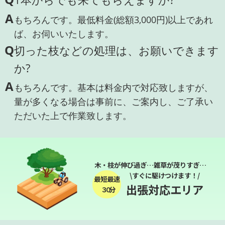
A
もちろんです。最低料金(総額3,000円)以上であれ
ば、お伺いいたします。
Q
切った枝などの処理は、お願いできます
か?
A
もちろんです。基本は料金内で対応致しますが、
量が多くなる場合は事前に、ご案内し、ご了承い
ただいた上で作業致します。
木・枝が伸び過ぎ…雑草が茂りすぎ…
\すぐに駆けつけます！/
最短最速
出張対応エリア
３０分