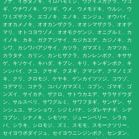
ブナ、イボタノキ、イロハモミジ、ウグイスカグラ、ウコ
ギ、ウチワノキ、ウツギ、ウメ、ウメモドキ、ウルシ、ウ
ワミズザクラ、エゴノキ、エノキ、エンジュ、オウバイ、
オオカメノキ、オオカンザクラ、オオシマザクラ、オオデ
マリ、オトコヨウゾメ、オオモクゲンジ、オニグルミ、カ
イノキ、カキ、ガクアジサイ、カジカエデ、カジノキ、カ
シワ、カシワバアジサイ、カツラ、ガマズミ、カマツカ、
カラタチ、カリン、カンヒザクラ、カンレンボク、キササ
ゲ、キソケイ、キハダ、キブシ、キリ、キンギンボク、キ
ンシバイ、クコ、クサギ、クヌギ、クマシデ、クマノミズ
キ、クリ、クロモジ、ケヤキ、ゲンカイツツジ、コウゾ、
コデマリ、コナラ、コバノガマズミ、コブシ、ゴマギ、ゴ
ンズイ、サイカチ、ザクロ、サトウカエデ、サラサドウダ
ン、サルスベリ、サワグルミ、サワフタギ、サンザシ、サ
ンシュユ、サンショウ、シジミバナ、シダレヤナギ、シデ
コブシ、シナノキ、シモツケ、ジューンベリー、シラカ
バ、シラキ、シロモジ、ズミ、スモモ、スモークツリー、
セイヨウボダイジュ、セイヨウニンジンボク、センダン、