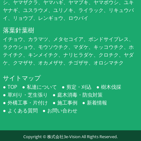
シ、ヤマザクラ、ヤマハギ、ヤマブキ、ヤマボウシ、ユキ
ヤナギ、ユスラウメ、ユリノキ、ライラック、リキュウバ
イ、リョウブ、レンギョウ、ロウバイ
落葉針葉樹
イチョウ、カラマツ、メタセコイア、ポンドサイプレス、
ラクウショウ、モウソウチク、マダケ、キッコウチク、ホ
テイチク、キンメイチク、ナリヒラダケ、クロチク、ヤダ
ケ、クマザサ、オカメザサ、チゴザサ、オロシマチク
サイトマップ
TOP
私達について
剪定・刈込
樹木伐採
草刈り・芝生張り
庭木消毒・防虫対策
外構工事・片付け
施工事例
新着情報
よくある質問
お問い合わせ
Copyright ©
株式会社3e-Vision
All Rights Reserved.