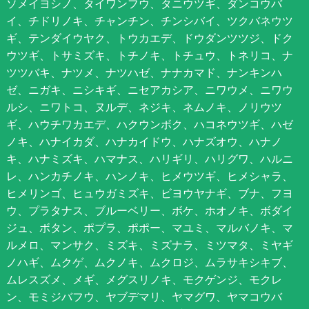
ソメイヨシノ、タイワンフウ、タニウツギ、ダンコウバ
イ、チドリノキ、チャンチン、チンシバイ、ツクバネウツ
ギ、テンダイウヤク、トウカエデ、ドウダンツツジ、ドク
ウツギ、トサミズキ、トチノキ、トチュウ、トネリコ、ナ
ツツバキ、ナツメ、ナツハゼ、ナナカマド、ナンキンハ
ゼ、ニガキ、ニシキギ、ニセアカシア、ニワウメ、ニワウ
ルシ、ニワトコ、ヌルデ、ネジキ、ネムノキ、ノリウツ
ギ、ハウチワカエデ、ハクウンボク、ハコネウツギ、ハゼ
ノキ、ハナイカダ、ハナカイドウ、ハナズオウ、ハナノ
キ、ハナミズキ、ハマナス、ハリギリ、ハリグワ、ハルニ
レ、ハンカチノキ、ハンノキ、ヒメウツギ、ヒメシャラ、
ヒメリンゴ、ヒュウガミズキ、ビヨウヤナギ、ブナ、フヨ
ウ、プラタナス、ブルーベリー、ボケ、ホオノキ、ボダイ
ジュ、ボタン、ポプラ、ポポー、マユミ、マルバノキ、マ
ルメロ、マンサク、ミズキ、ミズナラ、ミツマタ、ミヤギ
ノハギ、ムクゲ、ムクノキ、ムクロジ、ムラサキシキブ、
ムレスズメ、メギ、メグスリノキ、モクゲンジ、モクレ
ン、モミジバフウ、ヤブデマリ、ヤマグワ、ヤマコウバ