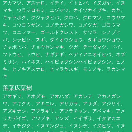
アカマツ、アスナロ、イチイ、イトヒバ、イヌガヤ、イヌ
マキ、ウラジロモミ、エゾマツ、カイヅカイブキ、カヤ、
キャラボク、クジャクヒバ、クロベ、クロマツ、コウヤマ
キ、コウヨウザン、コノテガシワ、コメツガ、ゴヨウマ
ツ、コニファー、ゴールドクレスト、サワラ、シノブヒ
バ、シラビソ、スギ、ダイオウショウ、タギョウショウ、
チャボヒバ、チョウセンマキ、ツガ、テーダマツ、ドイ、
ツトウヒ、トウヒ、ナギナギ、ペディアニオイヒバ、ネズ
ミサシ、ハイネズ、ハイビャクシンハイビャクシン、ヒノ
キ、ヒノキアスナロ、ヒマラヤスギ、モミノキ、ラカンマ
キ
落葉広葉樹
アオギリ、アオダモ、アオハダ、アカシデ、アカメガシ
ワ、アキグミ、アキニレ、アサガラ、アサダ、アジサイ、
アズキナシ、アブラギリ、アブラチャン、アベマキ、アメ
リカデイゴ、アワブキ、アンズ、イイギリ、イタヤカエ
デ、イチジク、イヌエンジュ、イヌシデ、イヌビワ、イヌ