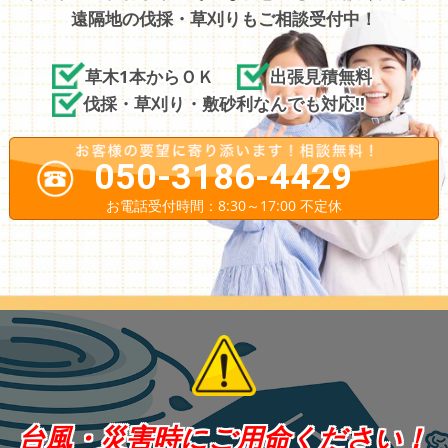
遠隔地の伐採・草刈りもご相談受付中！
草木1本からＯＫ
出張見積無料
伐採・草刈り・敷砂利なんでも対応!!
050-3186-4429
お電話受付時間：8:30～17:00 不定休
台風・災害時にご用命ください！