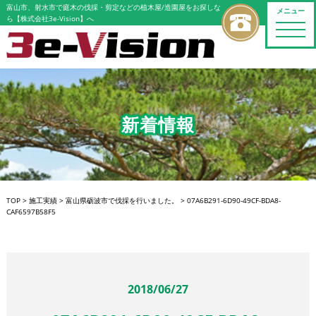
富山市、射水市で庭木の伐採・剪定などの植木屋/造園屋をお探しな
メニュー
ら【株式会社3e-Vision】へ
toggle
naviga
新着情報
TOP
>
施工実績
>
富山県砺波市で伐採を行いました。
>
07A6B291-6D90-49CF-BDA8-
CAF6597B58F5
2018/06/27