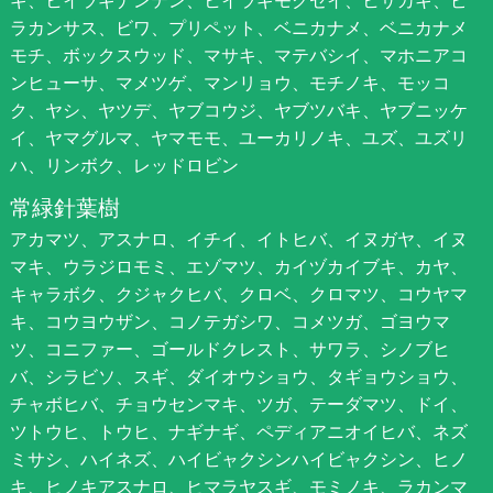
ギ、ヒイラギナンテン、ヒイラギモクセイ、ヒサカキ、ピ
ラカンサス、ビワ、プリペット、ベニカナメ、ベニカナメ
モチ、ボックスウッド、マサキ、マテバシイ、マホニアコ
ンヒューサ、マメツゲ、マンリョウ、モチノキ、モッコ
ク、ヤシ、ヤツデ、ヤブコウジ、ヤブツバキ、ヤブニッケ
イ、ヤマグルマ、ヤマモモ、ユーカリノキ、ユズ、ユズリ
ハ、リンボク、レッドロビン
常緑針葉樹
アカマツ、アスナロ、イチイ、イトヒバ、イヌガヤ、イヌ
マキ、ウラジロモミ、エゾマツ、カイヅカイブキ、カヤ、
キャラボク、クジャクヒバ、クロベ、クロマツ、コウヤマ
キ、コウヨウザン、コノテガシワ、コメツガ、ゴヨウマ
ツ、コニファー、ゴールドクレスト、サワラ、シノブヒ
バ、シラビソ、スギ、ダイオウショウ、タギョウショウ、
チャボヒバ、チョウセンマキ、ツガ、テーダマツ、ドイ、
ツトウヒ、トウヒ、ナギナギ、ペディアニオイヒバ、ネズ
ミサシ、ハイネズ、ハイビャクシンハイビャクシン、ヒノ
キ、ヒノキアスナロ、ヒマラヤスギ、モミノキ、ラカンマ