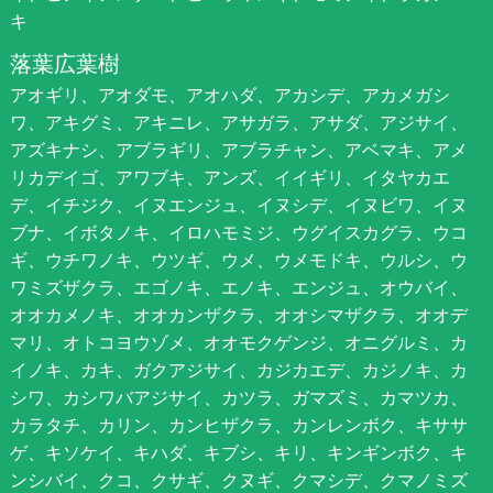
キ
落葉広葉樹
アオギリ、アオダモ、アオハダ、アカシデ、アカメガシ
ワ、アキグミ、アキニレ、アサガラ、アサダ、アジサイ、
アズキナシ、アブラギリ、アブラチャン、アベマキ、アメ
リカデイゴ、アワブキ、アンズ、イイギリ、イタヤカエ
デ、イチジク、イヌエンジュ、イヌシデ、イヌビワ、イヌ
ブナ、イボタノキ、イロハモミジ、ウグイスカグラ、ウコ
ギ、ウチワノキ、ウツギ、ウメ、ウメモドキ、ウルシ、ウ
ワミズザクラ、エゴノキ、エノキ、エンジュ、オウバイ、
オオカメノキ、オオカンザクラ、オオシマザクラ、オオデ
マリ、オトコヨウゾメ、オオモクゲンジ、オニグルミ、カ
イノキ、カキ、ガクアジサイ、カジカエデ、カジノキ、カ
シワ、カシワバアジサイ、カツラ、ガマズミ、カマツカ、
カラタチ、カリン、カンヒザクラ、カンレンボク、キササ
ゲ、キソケイ、キハダ、キブシ、キリ、キンギンボク、キ
ンシバイ、クコ、クサギ、クヌギ、クマシデ、クマノミズ