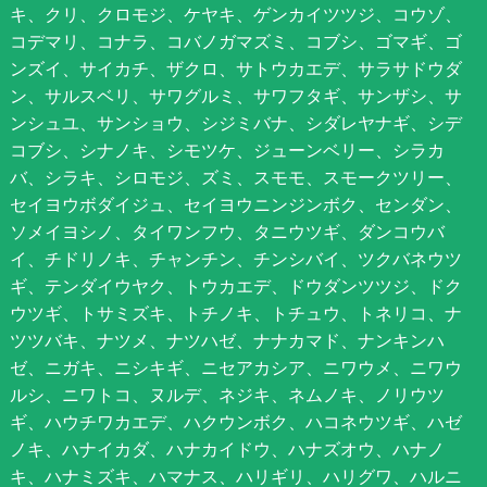
キ、クリ、クロモジ、ケヤキ、ゲンカイツツジ、コウゾ、
コデマリ、コナラ、コバノガマズミ、コブシ、ゴマギ、ゴ
ンズイ、サイカチ、ザクロ、サトウカエデ、サラサドウダ
ン、サルスベリ、サワグルミ、サワフタギ、サンザシ、サ
ンシュユ、サンショウ、シジミバナ、シダレヤナギ、シデ
コブシ、シナノキ、シモツケ、ジューンベリー、シラカ
バ、シラキ、シロモジ、ズミ、スモモ、スモークツリー、
セイヨウボダイジュ、セイヨウニンジンボク、センダン、
ソメイヨシノ、タイワンフウ、タニウツギ、ダンコウバ
イ、チドリノキ、チャンチン、チンシバイ、ツクバネウツ
ギ、テンダイウヤク、トウカエデ、ドウダンツツジ、ドク
ウツギ、トサミズキ、トチノキ、トチュウ、トネリコ、ナ
ツツバキ、ナツメ、ナツハゼ、ナナカマド、ナンキンハ
ゼ、ニガキ、ニシキギ、ニセアカシア、ニワウメ、ニワウ
ルシ、ニワトコ、ヌルデ、ネジキ、ネムノキ、ノリウツ
ギ、ハウチワカエデ、ハクウンボク、ハコネウツギ、ハゼ
ノキ、ハナイカダ、ハナカイドウ、ハナズオウ、ハナノ
キ、ハナミズキ、ハマナス、ハリギリ、ハリグワ、ハルニ