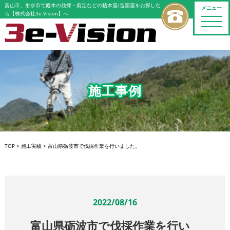
富山市、射水市で庭木の伐採・剪定などの植木屋/造園屋をお探しな
メニュー
ら【株式会社3e-Vision】へ
toggle
naviga
施工事例
TOP
>
施工実績
>
富山県砺波市で伐採作業を行いました。
2022/08/16
富山県砺波市で伐採作業を行い