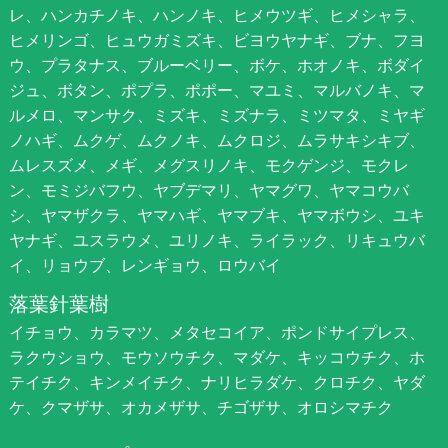
レ、ハンカチノキ、ハンノキ、ヒメウツギ、ヒメシャラ、
ヒメリンゴ、ヒュウガミズキ、ビヨウヤナギ、ブナ、フヨ
ウ、プラタナス、ブルーベリー、ボケ、ホオノキ、ボダイ
ジュ、ボタン、ポプラ、ポポー、マユミ、マルバノキ、マ
ルメロ、マンサク、ミズキ、ミズナラ、ミツマタ、ミヤギ
ノハギ、ムクゲ、ムクノキ、ムクロジ、ムラサキシキブ、
ムレスズメ、メギ、メグスリノキ、モクゲンジ、モクレ
ン、モミジバフウ、ヤブデマリ、ヤマグワ、ヤマコウバ
シ、ヤマザクラ、ヤマハギ、ヤマブキ、ヤマボウシ、ユキ
ヤナギ、ユスラウメ、ユリノキ、ライラック、リキュウバ
イ、リョウブ、レンギョウ、ロウバイ
落葉針葉樹
イチョウ、カラマツ、メタセコイア、ポンドサイプレス、
ラクウショウ、モウソウチク、マダケ、キッコウチク、ホ
テイチク、キンメイチク、ナリヒラダケ、クロチク、ヤダ
ケ、クマザサ、オカメザサ、チゴザサ、オロシマチク