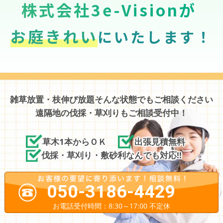
株式会社3e-Visionが
お庭きれい
にいたします！
雑草放置・枝伸び放題そんな状態でもご相談ください
遠隔地の伐採・草刈りもご相談受付中！
草木1本からＯＫ
出張見積無料
伐採・草刈り・敷砂利なんでも対応!!
050-3186-4429
お電話受付時間：8:30～17:00 不定休