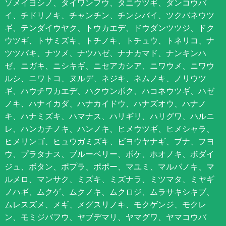
ソメイヨシノ、タイワンフウ、タニウツギ、ダンコウバ
イ、チドリノキ、チャンチン、チンシバイ、ツクバネウツ
ギ、テンダイウヤク、トウカエデ、ドウダンツツジ、ドク
ウツギ、トサミズキ、トチノキ、トチュウ、トネリコ、ナ
ツツバキ、ナツメ、ナツハゼ、ナナカマド、ナンキンハ
ゼ、ニガキ、ニシキギ、ニセアカシア、ニワウメ、ニワウ
ルシ、ニワトコ、ヌルデ、ネジキ、ネムノキ、ノリウツ
ギ、ハウチワカエデ、ハクウンボク、ハコネウツギ、ハゼ
ノキ、ハナイカダ、ハナカイドウ、ハナズオウ、ハナノ
キ、ハナミズキ、ハマナス、ハリギリ、ハリグワ、ハルニ
レ、ハンカチノキ、ハンノキ、ヒメウツギ、ヒメシャラ、
ヒメリンゴ、ヒュウガミズキ、ビヨウヤナギ、ブナ、フヨ
ウ、プラタナス、ブルーベリー、ボケ、ホオノキ、ボダイ
ジュ、ボタン、ポプラ、ポポー、マユミ、マルバノキ、マ
ルメロ、マンサク、ミズキ、ミズナラ、ミツマタ、ミヤギ
ノハギ、ムクゲ、ムクノキ、ムクロジ、ムラサキシキブ、
ムレスズメ、メギ、メグスリノキ、モクゲンジ、モクレ
ン、モミジバフウ、ヤブデマリ、ヤマグワ、ヤマコウバ