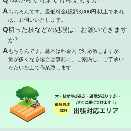
A
もちろんです。最低料金(総額3,000円)以上であれ
ば、お伺いいたします。
Q
切った枝などの処理は、お願いできます
か?
A
もちろんです。基本は料金内で対応致しますが、
量が多くなる場合は事前に、ご案内し、ご了承い
ただいた上で作業致します。
木・枝が伸び過ぎ…雑草が茂りすぎ…
\すぐに駆けつけます！/
最短最速
出張対応エリア
３０分