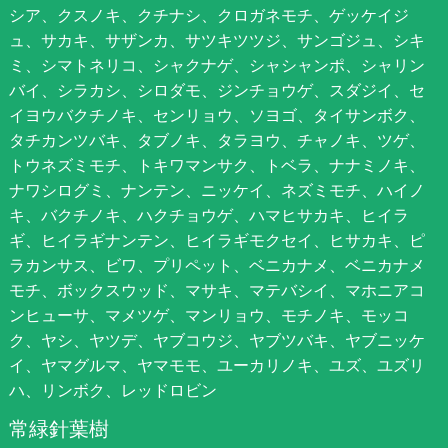
シア、クスノキ、クチナシ、クロガネモチ、ゲッケイジ
ュ、サカキ、サザンカ、サツキツツジ、サンゴジュ、シキ
ミ、シマトネリコ、シャクナゲ、シャシャンポ、シャリン
バイ、シラカシ、シロダモ、ジンチョウゲ、スダジイ、セ
イヨウバクチノキ、センリョウ、ソヨゴ、タイサンボク、
タチカンツバキ、タブノキ、タラヨウ、チャノキ、ツゲ、
トウネズミモチ、トキワマンサク、トベラ、ナナミノキ、
ナワシログミ、ナンテン、ニッケイ、ネズミモチ、ハイノ
キ、バクチノキ、ハクチョウゲ、ハマヒサカキ、ヒイラ
ギ、ヒイラギナンテン、ヒイラギモクセイ、ヒサカキ、ピ
ラカンサス、ビワ、プリペット、ベニカナメ、ベニカナメ
モチ、ボックスウッド、マサキ、マテバシイ、マホニアコ
ンヒューサ、マメツゲ、マンリョウ、モチノキ、モッコ
ク、ヤシ、ヤツデ、ヤブコウジ、ヤブツバキ、ヤブニッケ
イ、ヤマグルマ、ヤマモモ、ユーカリノキ、ユズ、ユズリ
ハ、リンボク、レッドロビン
常緑針葉樹