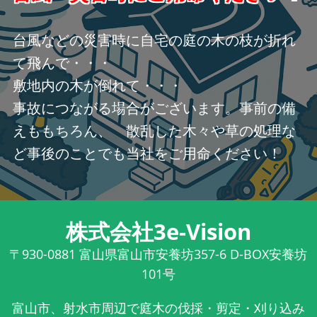
台風などの災害時に自宅の庭の木の枝が折れ
て飛んで・・・
敷地内の木が倒れて・・・
事故につながる場合がございます。事前の備
えももちろん、 散乱した木々や草の処理な
ど事後のことでも当社をご用命ください！
株式会社3e-Vision
〒930-0881
富山県富山市安養坊357-6 D-BOX安養坊
101号
富山市、射水市周辺で庭木の伐採・剪定・刈り込み