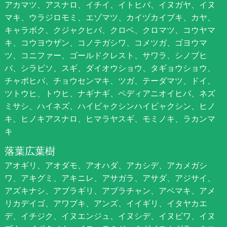
アカマツ、アスナロ、イチイ、イトヒバ、イヌガヤ、イヌ
マキ、ウラジロモミ、エゾマツ、カイヅカイブキ、カヤ、
キャラボク、クジャクヒバ、クロベ、クロマツ、コウヤマ
キ、コウヨウザン、コノテガシワ、コメツガ、ゴヨウマ
ツ、コニファー、ゴールドクレスト、サワラ、シノブヒ
バ、シラビソ、スギ、ダイオウショウ、タギョウショウ、
チャボヒバ、チョウセンマキ、ツガ、テーダマツ、ドイ、
ツトウヒ、トウヒ、ナギナギ、ペディアニオイヒバ、ネズ
ミサシ、ハイネズ、ハイビャクシンハイビャクシン、ヒノ
キ、ヒノキアスナロ、ヒマラヤスギ、モミノキ、ラカンマ
キ
落葉広葉樹
アオギリ、アオダモ、アオハダ、アカシデ、アカメガシ
ワ、アキグミ、アキニレ、アサガラ、アサダ、アジサイ、
アズキナシ、アブラギリ、アブラチャン、アベマキ、アメ
リカデイゴ、アワブキ、アンズ、イイギリ、イタヤカエ
デ、イチジク、イヌエンジュ、イヌシデ、イヌビワ、イヌ