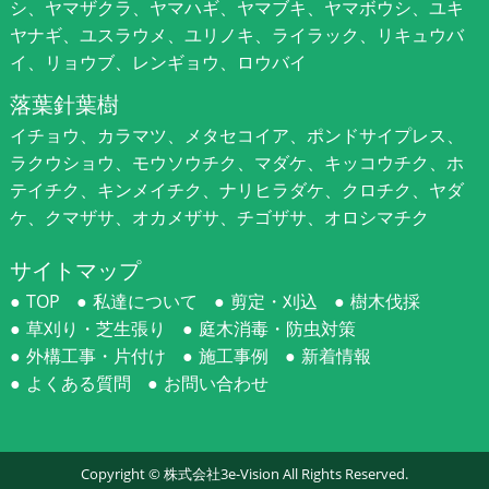
シ、ヤマザクラ、ヤマハギ、ヤマブキ、ヤマボウシ、ユキ
ヤナギ、ユスラウメ、ユリノキ、ライラック、リキュウバ
イ、リョウブ、レンギョウ、ロウバイ
落葉針葉樹
イチョウ、カラマツ、メタセコイア、ポンドサイプレス、
ラクウショウ、モウソウチク、マダケ、キッコウチク、ホ
テイチク、キンメイチク、ナリヒラダケ、クロチク、ヤダ
ケ、クマザサ、オカメザサ、チゴザサ、オロシマチク
サイトマップ
TOP
私達について
剪定・刈込
樹木伐採
草刈り・芝生張り
庭木消毒・防虫対策
外構工事・片付け
施工事例
新着情報
よくある質問
お問い合わせ
Copyright ©
株式会社3e-Vision
All Rights Reserved.