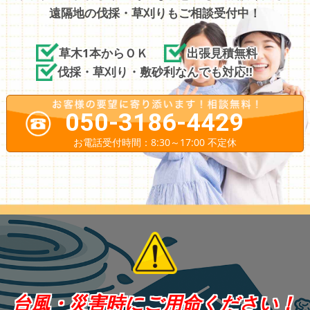
遠隔地の伐採・草刈りもご相談受付中！
草木1本からＯＫ
出張見積無料
伐採・草刈り・敷砂利なんでも対応!!
050-3186-4429
お電話受付時間：8:30～17:00 不定休
台風・災害時にご用命ください！