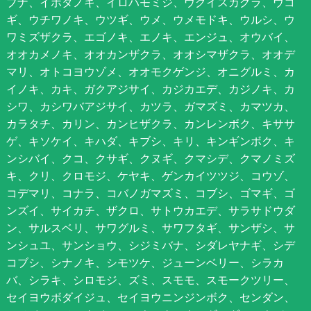
ブナ、イボタノキ、イロハモミジ、ウグイスカグラ、ウコ
ギ、ウチワノキ、ウツギ、ウメ、ウメモドキ、ウルシ、ウ
ワミズザクラ、エゴノキ、エノキ、エンジュ、オウバイ、
オオカメノキ、オオカンザクラ、オオシマザクラ、オオデ
マリ、オトコヨウゾメ、オオモクゲンジ、オニグルミ、カ
イノキ、カキ、ガクアジサイ、カジカエデ、カジノキ、カ
シワ、カシワバアジサイ、カツラ、ガマズミ、カマツカ、
カラタチ、カリン、カンヒザクラ、カンレンボク、キササ
ゲ、キソケイ、キハダ、キブシ、キリ、キンギンボク、キ
ンシバイ、クコ、クサギ、クヌギ、クマシデ、クマノミズ
キ、クリ、クロモジ、ケヤキ、ゲンカイツツジ、コウゾ、
コデマリ、コナラ、コバノガマズミ、コブシ、ゴマギ、ゴ
ンズイ、サイカチ、ザクロ、サトウカエデ、サラサドウダ
ン、サルスベリ、サワグルミ、サワフタギ、サンザシ、サ
ンシュユ、サンショウ、シジミバナ、シダレヤナギ、シデ
コブシ、シナノキ、シモツケ、ジューンベリー、シラカ
バ、シラキ、シロモジ、ズミ、スモモ、スモークツリー、
セイヨウボダイジュ、セイヨウニンジンボク、センダン、