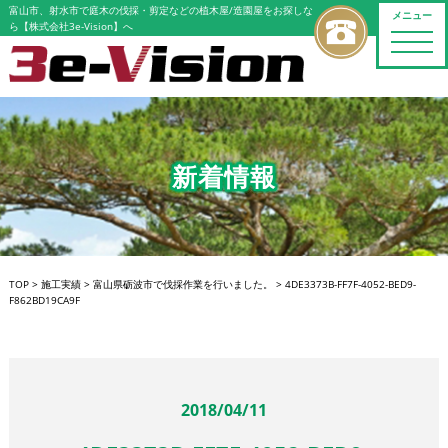
富山市、射水市で庭木の伐採・剪定などの植木屋/造園屋をお探しな
メニュー
ら【株式会社3e-Vision】へ
toggle
naviga
新着情報
TOP
>
施工実績
>
富山県砺波市で伐採作業を行いました。
>
4DE3373B-FF7F-4052-BED9-
F862BD19CA9F
2018/04/11