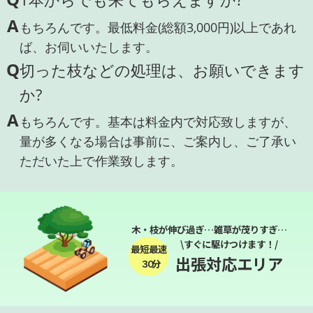
A
もちろんです。最低料金(総額3,000円)以上であれ
ば、お伺いいたします。
Q
切った枝などの処理は、お願いできます
か?
A
もちろんです。基本は料金内で対応致しますが、
量が多くなる場合は事前に、ご案内し、ご了承い
ただいた上で作業致します。
木・枝が伸び過ぎ…雑草が茂りすぎ…
\すぐに駆けつけます！/
最短最速
出張対応エリア
３０分