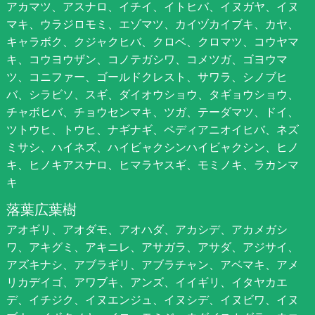
アカマツ、アスナロ、イチイ、イトヒバ、イヌガヤ、イヌ
マキ、ウラジロモミ、エゾマツ、カイヅカイブキ、カヤ、
キャラボク、クジャクヒバ、クロベ、クロマツ、コウヤマ
キ、コウヨウザン、コノテガシワ、コメツガ、ゴヨウマ
ツ、コニファー、ゴールドクレスト、サワラ、シノブヒ
バ、シラビソ、スギ、ダイオウショウ、タギョウショウ、
チャボヒバ、チョウセンマキ、ツガ、テーダマツ、ドイ、
ツトウヒ、トウヒ、ナギナギ、ペディアニオイヒバ、ネズ
ミサシ、ハイネズ、ハイビャクシンハイビャクシン、ヒノ
キ、ヒノキアスナロ、ヒマラヤスギ、モミノキ、ラカンマ
キ
落葉広葉樹
アオギリ、アオダモ、アオハダ、アカシデ、アカメガシ
ワ、アキグミ、アキニレ、アサガラ、アサダ、アジサイ、
アズキナシ、アブラギリ、アブラチャン、アベマキ、アメ
リカデイゴ、アワブキ、アンズ、イイギリ、イタヤカエ
デ、イチジク、イヌエンジュ、イヌシデ、イヌビワ、イヌ