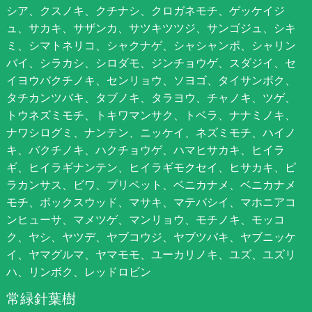
シア、クスノキ、クチナシ、クロガネモチ、ゲッケイジ
ュ、サカキ、サザンカ、サツキツツジ、サンゴジュ、シキ
ミ、シマトネリコ、シャクナゲ、シャシャンポ、シャリン
バイ、シラカシ、シロダモ、ジンチョウゲ、スダジイ、セ
イヨウバクチノキ、センリョウ、ソヨゴ、タイサンボク、
タチカンツバキ、タブノキ、タラヨウ、チャノキ、ツゲ、
トウネズミモチ、トキワマンサク、トベラ、ナナミノキ、
ナワシログミ、ナンテン、ニッケイ、ネズミモチ、ハイノ
キ、バクチノキ、ハクチョウゲ、ハマヒサカキ、ヒイラ
ギ、ヒイラギナンテン、ヒイラギモクセイ、ヒサカキ、ピ
ラカンサス、ビワ、プリペット、ベニカナメ、ベニカナメ
モチ、ボックスウッド、マサキ、マテバシイ、マホニアコ
ンヒューサ、マメツゲ、マンリョウ、モチノキ、モッコ
ク、ヤシ、ヤツデ、ヤブコウジ、ヤブツバキ、ヤブニッケ
イ、ヤマグルマ、ヤマモモ、ユーカリノキ、ユズ、ユズリ
ハ、リンボク、レッドロビン
常緑針葉樹