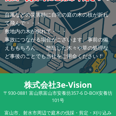
台風などの災害時に自宅の庭の木の枝が折れ
て飛んで・・・
敷地内の木が倒れて・・・
事故につながる場合がございます。事前の備
えももちろん、 散乱した木々や草の処理な
ど事後のことでも当社をご用命ください！
株式会社3e-Vision
〒930-0881
富山県富山市安養坊357-6 D-BOX安養坊
101号
富山市、射水市周辺で庭木の伐採・剪定・刈り込み