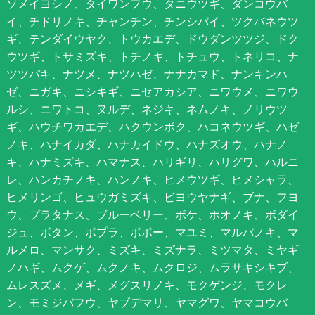
ソメイヨシノ、タイワンフウ、タニウツギ、ダンコウバ
イ、チドリノキ、チャンチン、チンシバイ、ツクバネウツ
ギ、テンダイウヤク、トウカエデ、ドウダンツツジ、ドク
ウツギ、トサミズキ、トチノキ、トチュウ、トネリコ、ナ
ツツバキ、ナツメ、ナツハゼ、ナナカマド、ナンキンハ
ゼ、ニガキ、ニシキギ、ニセアカシア、ニワウメ、ニワウ
ルシ、ニワトコ、ヌルデ、ネジキ、ネムノキ、ノリウツ
ギ、ハウチワカエデ、ハクウンボク、ハコネウツギ、ハゼ
ノキ、ハナイカダ、ハナカイドウ、ハナズオウ、ハナノ
キ、ハナミズキ、ハマナス、ハリギリ、ハリグワ、ハルニ
レ、ハンカチノキ、ハンノキ、ヒメウツギ、ヒメシャラ、
ヒメリンゴ、ヒュウガミズキ、ビヨウヤナギ、ブナ、フヨ
ウ、プラタナス、ブルーベリー、ボケ、ホオノキ、ボダイ
ジュ、ボタン、ポプラ、ポポー、マユミ、マルバノキ、マ
ルメロ、マンサク、ミズキ、ミズナラ、ミツマタ、ミヤギ
ノハギ、ムクゲ、ムクノキ、ムクロジ、ムラサキシキブ、
ムレスズメ、メギ、メグスリノキ、モクゲンジ、モクレ
ン、モミジバフウ、ヤブデマリ、ヤマグワ、ヤマコウバ