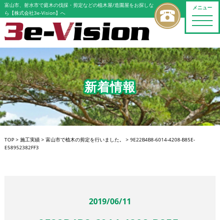
富山市、射水市で庭木の伐採・剪定などの植木屋/造園屋をお探しな
メニュー
ら【株式会社3e-Vision】へ
toggle
naviga
新着情報
TOP
>
施工実績
>
富山市で植木の剪定を行いました。
>
9E22B4B8-6014-4208-B85E-
E58952382FF3
2019/06/11