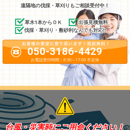
遠隔地の伐採・草刈りもご相談受付中！
草木1本からＯＫ
出張見積無料
伐採・草刈り・敷砂利なんでも対応!!
050-3186-4429
お電話受付時間：8:30～17:00 不定休
台風・災害時にご用命ください！