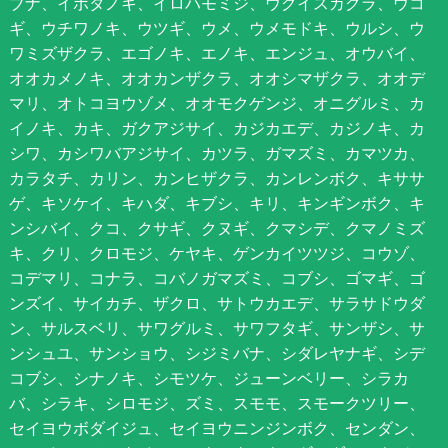
ブナ、イボタノキ、イロハモミジ、ウグイスカグラ、ウコ
ギ、ウチワノキ、ウツギ、ウメ、ウメモドキ、ウルシ、ウ
ワミズザクラ、エゴノキ、エノキ、エンジュ、オウバイ、
オオカメノキ、オオカンザクラ、オオシマザクラ、オオデ
マリ、オトコヨウゾメ、オオモクゲンジ、オニグルミ、カ
イノキ、カキ、ガクアジサイ、カジカエデ、カジノキ、カ
シワ、カシワバアジサイ、カツラ、ガマズミ、カマツカ、
カラタチ、カリン、カンヒザクラ、カンレンボク、キササ
ゲ、キソケイ、キハダ、キブシ、キリ、キンギンボク、キ
ンシバイ、クコ、クサギ、クヌギ、クマシデ、クマノミズ
キ、クリ、クロモジ、ケヤキ、ゲンカイツツジ、コウゾ、
コデマリ、コナラ、コバノガマズミ、コブシ、ゴマギ、ゴ
ンズイ、サイカチ、ザクロ、サトウカエデ、サラサドウダ
ン、サルスベリ、サワグルミ、サワフタギ、サンザシ、サ
ンシュユ、サンショウ、シジミバナ、シダレヤナギ、シデ
コブシ、シナノキ、シモツケ、ジューンベリー、シラカ
バ、シラキ、シロモジ、ズミ、スモモ、スモークツリー、
セイヨウボダイジュ、セイヨウニンジンボク、センダン、