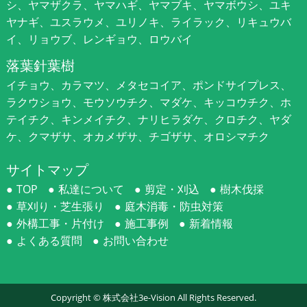
シ、ヤマザクラ、ヤマハギ、ヤマブキ、ヤマボウシ、ユキ
ヤナギ、ユスラウメ、ユリノキ、ライラック、リキュウバ
イ、リョウブ、レンギョウ、ロウバイ
落葉針葉樹
イチョウ、カラマツ、メタセコイア、ポンドサイプレス、
ラクウショウ、モウソウチク、マダケ、キッコウチク、ホ
テイチク、キンメイチク、ナリヒラダケ、クロチク、ヤダ
ケ、クマザサ、オカメザサ、チゴザサ、オロシマチク
サイトマップ
TOP
私達について
剪定・刈込
樹木伐採
草刈り・芝生張り
庭木消毒・防虫対策
外構工事・片付け
施工事例
新着情報
よくある質問
お問い合わせ
Copyright ©
株式会社3e-Vision
All Rights Reserved.