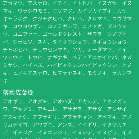
アカマツ、アスナロ、イチイ、イトヒバ、イヌガヤ、イヌ
マキ、ウラジロモミ、エゾマツ、カイヅカイブキ、カヤ、
キャラボク、クジャクヒバ、クロベ、クロマツ、コウヤマ
キ、コウヨウザン、コノテガシワ、コメツガ、ゴヨウマ
ツ、コニファー、ゴールドクレスト、サワラ、シノブヒ
バ、シラビソ、スギ、ダイオウショウ、タギョウショウ、
チャボヒバ、チョウセンマキ、ツガ、テーダマツ、ドイ、
ツトウヒ、トウヒ、ナギナギ、ペディアニオイヒバ、ネズ
ミサシ、ハイネズ、ハイビャクシンハイビャクシン、ヒノ
キ、ヒノキアスナロ、ヒマラヤスギ、モミノキ、ラカンマ
キ
落葉広葉樹
アオギリ、アオダモ、アオハダ、アカシデ、アカメガシ
ワ、アキグミ、アキニレ、アサガラ、アサダ、アジサイ、
アズキナシ、アブラギリ、アブラチャン、アベマキ、アメ
リカデイゴ、アワブキ、アンズ、イイギリ、イタヤカエ
デ、イチジク、イヌエンジュ、イヌシデ、イヌビワ、イヌ