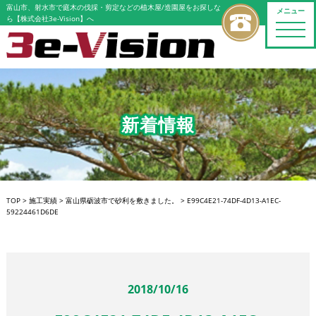
富山市、射水市で庭木の伐採・剪定などの植木屋/造園屋をお探しな
メニュー
ら【株式会社3e-Vision】へ
toggle
naviga
新着情報
TOP
>
施工実績
>
富山県砺波市で砂利を敷きました。
>
E99C4E21-74DF-4D13-A1EC-
59224461D6DE
2018/10/16