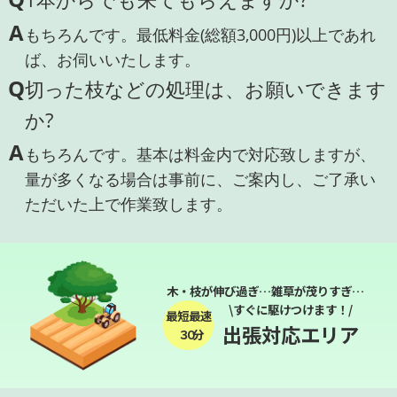
A
もちろんです。最低料金(総額3,000円)以上であれ
ば、お伺いいたします。
Q
切った枝などの処理は、お願いできます
か?
A
もちろんです。基本は料金内で対応致しますが、
量が多くなる場合は事前に、ご案内し、ご了承い
ただいた上で作業致します。
木・枝が伸び過ぎ…雑草が茂りすぎ…
\すぐに駆けつけます！/
最短最速
出張対応エリア
３０分