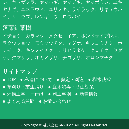
シ、ヤマザクラ、ヤマハギ、ヤマブキ、ヤマボウシ、ユキ
ヤナギ、ユスラウメ、ユリノキ、ライラック、リキュウバ
イ、リョウブ、レンギョウ、ロウバイ
落葉針葉樹
イチョウ、カラマツ、メタセコイア、ポンドサイプレス、
ラクウショウ、モウソウチク、マダケ、キッコウチク、ホ
テイチク、キンメイチク、ナリヒラダケ、クロチク、ヤダ
ケ、クマザサ、オカメザサ、チゴザサ、オロシマチク
サイトマップ
TOP
私達について
剪定・刈込
樹木伐採
草刈り・芝生張り
庭木消毒・防虫対策
外構工事・片付け
施工事例
新着情報
よくある質問
お問い合わせ
Copyright ©
株式会社3e-Vision
All Rights Reserved.