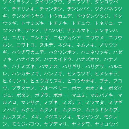
ソメイヨシノ、タイワンフウ、タニウツギ、ダンコウバ
イ、チドリノキ、チャンチン、チンシバイ、ツクバネウツ
ギ、テンダイウヤク、トウカエデ、ドウダンツツジ、ドク
ウツギ、トサミズキ、トチノキ、トチュウ、トネリコ、ナ
ツツバキ、ナツメ、ナツハゼ、ナナカマド、ナンキンハ
ゼ、ニガキ、ニシキギ、ニセアカシア、ニワウメ、ニワウ
ルシ、ニワトコ、ヌルデ、ネジキ、ネムノキ、ノリウツ
ギ、ハウチワカエデ、ハクウンボク、ハコネウツギ、ハゼ
ノキ、ハナイカダ、ハナカイドウ、ハナズオウ、ハナノ
キ、ハナミズキ、ハマナス、ハリギリ、ハリグワ、ハルニ
レ、ハンカチノキ、ハンノキ、ヒメウツギ、ヒメシャラ、
ヒメリンゴ、ヒュウガミズキ、ビヨウヤナギ、ブナ、フヨ
ウ、プラタナス、ブルーベリー、ボケ、ホオノキ、ボダイ
ジュ、ボタン、ポプラ、ポポー、マユミ、マルバノキ、マ
ルメロ、マンサク、ミズキ、ミズナラ、ミツマタ、ミヤギ
ノハギ、ムクゲ、ムクノキ、ムクロジ、ムラサキシキブ、
ムレスズメ、メギ、メグスリノキ、モクゲンジ、モクレ
ン、モミジバフウ、ヤブデマリ、ヤマグワ、ヤマコウバ