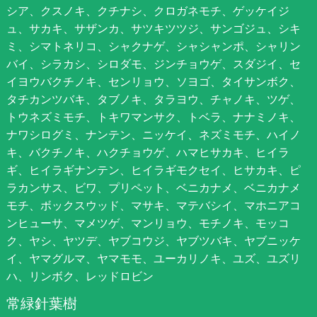
シア、クスノキ、クチナシ、クロガネモチ、ゲッケイジ
ュ、サカキ、サザンカ、サツキツツジ、サンゴジュ、シキ
ミ、シマトネリコ、シャクナゲ、シャシャンポ、シャリン
バイ、シラカシ、シロダモ、ジンチョウゲ、スダジイ、セ
イヨウバクチノキ、センリョウ、ソヨゴ、タイサンボク、
タチカンツバキ、タブノキ、タラヨウ、チャノキ、ツゲ、
トウネズミモチ、トキワマンサク、トベラ、ナナミノキ、
ナワシログミ、ナンテン、ニッケイ、ネズミモチ、ハイノ
キ、バクチノキ、ハクチョウゲ、ハマヒサカキ、ヒイラ
ギ、ヒイラギナンテン、ヒイラギモクセイ、ヒサカキ、ピ
ラカンサス、ビワ、プリペット、ベニカナメ、ベニカナメ
モチ、ボックスウッド、マサキ、マテバシイ、マホニアコ
ンヒューサ、マメツゲ、マンリョウ、モチノキ、モッコ
ク、ヤシ、ヤツデ、ヤブコウジ、ヤブツバキ、ヤブニッケ
イ、ヤマグルマ、ヤマモモ、ユーカリノキ、ユズ、ユズリ
ハ、リンボク、レッドロビン
常緑針葉樹