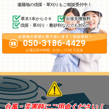
遠隔地の伐採・草刈りもご相談受付中！
草木1本からＯＫ
出張見積無料
伐採・草刈り・敷砂利なんでも対応!!
050-3186-4429
お電話受付時間：8:30～17:00 不定休
台風・災害時にご用命ください！