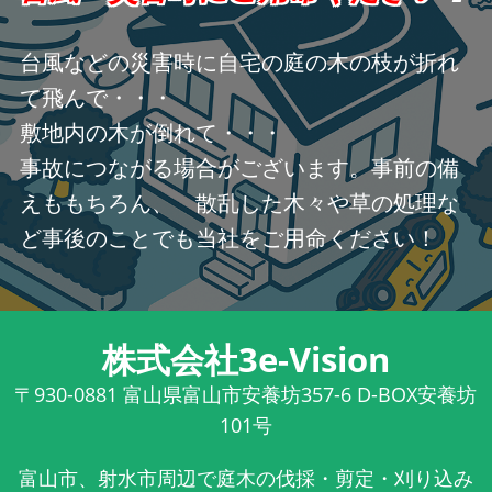
台風などの災害時に自宅の庭の木の枝が折れ
て飛んで・・・
敷地内の木が倒れて・・・
事故につながる場合がございます。事前の備
えももちろん、 散乱した木々や草の処理な
ど事後のことでも当社をご用命ください！
株式会社3e-Vision
〒930-0881
富山県富山市安養坊357-6 D-BOX安養坊
101号
富山市、射水市周辺で庭木の伐採・剪定・刈り込み