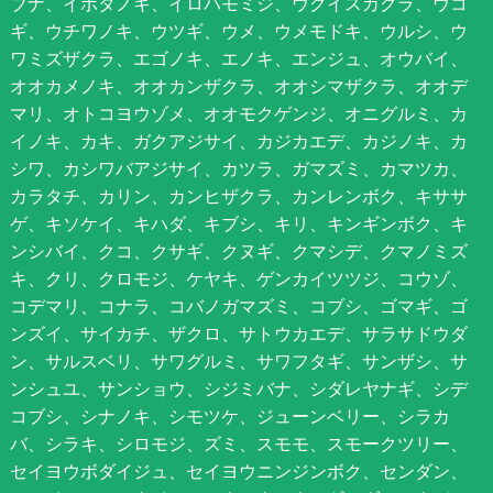
ブナ、イボタノキ、イロハモミジ、ウグイスカグラ、ウコ
ギ、ウチワノキ、ウツギ、ウメ、ウメモドキ、ウルシ、ウ
ワミズザクラ、エゴノキ、エノキ、エンジュ、オウバイ、
オオカメノキ、オオカンザクラ、オオシマザクラ、オオデ
マリ、オトコヨウゾメ、オオモクゲンジ、オニグルミ、カ
イノキ、カキ、ガクアジサイ、カジカエデ、カジノキ、カ
シワ、カシワバアジサイ、カツラ、ガマズミ、カマツカ、
カラタチ、カリン、カンヒザクラ、カンレンボク、キササ
ゲ、キソケイ、キハダ、キブシ、キリ、キンギンボク、キ
ンシバイ、クコ、クサギ、クヌギ、クマシデ、クマノミズ
キ、クリ、クロモジ、ケヤキ、ゲンカイツツジ、コウゾ、
コデマリ、コナラ、コバノガマズミ、コブシ、ゴマギ、ゴ
ンズイ、サイカチ、ザクロ、サトウカエデ、サラサドウダ
ン、サルスベリ、サワグルミ、サワフタギ、サンザシ、サ
ンシュユ、サンショウ、シジミバナ、シダレヤナギ、シデ
コブシ、シナノキ、シモツケ、ジューンベリー、シラカ
バ、シラキ、シロモジ、ズミ、スモモ、スモークツリー、
セイヨウボダイジュ、セイヨウニンジンボク、センダン、