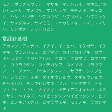
モチ、ボックスウッド、マサキ、マテバシイ、マホニアコ
ンヒューサ、マメツゲ、マンリョウ、モチノキ、モッコ
ク、ヤシ、ヤツデ、ヤブコウジ、ヤブツバキ、ヤブニッケ
イ、ヤマグルマ、ヤマモモ、ユーカリノキ、ユズ、ユズリ
ハ、リンボク、レッドロビン
常緑針葉樹
アカマツ、アスナロ、イチイ、イトヒバ、イヌガヤ、イヌ
マキ、ウラジロモミ、エゾマツ、カイヅカイブキ、カヤ、
キャラボク、クジャクヒバ、クロベ、クロマツ、コウヤマ
キ、コウヨウザン、コノテガシワ、コメツガ、ゴヨウマ
ツ、コニファー、ゴールドクレスト、サワラ、シノブヒ
バ、シラビソ、スギ、ダイオウショウ、タギョウショウ、
チャボヒバ、チョウセンマキ、ツガ、テーダマツ、ドイ、
ツトウヒ、トウヒ、ナギナギ、ペディアニオイヒバ、ネズ
ミサシ、ハイネズ、ハイビャクシンハイビャクシン、ヒノ
キ、ヒノキアスナロ、ヒマラヤスギ、モミノキ、ラカンマ
キ