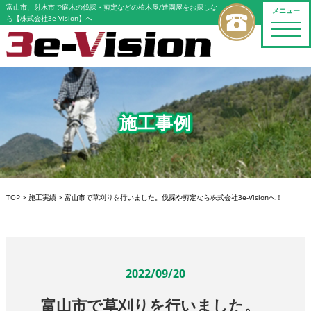
富山市、射水市で庭木の伐採・剪定などの植木屋/造園屋をお探しな
メニュー
ら【株式会社3e-Vision】へ
toggle
naviga
施工事例
TOP
>
施工実績
>
富山市で草刈りを行いました。伐採や剪定なら株式会社3e-Visionへ！
2022/09/20
富山市で草刈りを行いました。