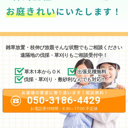
お庭きれい
にいたします！
雑草放置・枝伸び放題そんな状態でもご相談ください
遠隔地の伐採・草刈りもご相談受付中！
草木1本からＯＫ
出張見積無料
伐採・草刈り・敷砂利なんでも対応!!
050-3186-4429
お電話受付時間：8:30～17:00 不定休