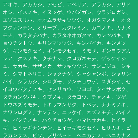
アオキ、アカガシ、アセビ、アベリア、アラカシ、アリド
オシ、イスノキ、イヌツゲ、ウバメガシ、ウラジロガシ、
エゾユズリハ、オオムラサキツツジ、オガタマノキ、オタ
フクナンテン、オリーブ、カクレミノ、カゴノキ、カナメ
モチ、カラタチバナ、カラタネオガタマ、カンツバキ、キ
ョウチクトウ、キリシマツツジ、ギンバイカ、キンメツ
ゲ、キンモクセイ、ギンモクセイ、ミモザ、ギンヨウアカ
シア、クスノキ、クチナシ、クロガネモチ、ゲッケイジ
ュ、サカキ、サザンカ、サツキツツジ、サンゴジュ、シキ
ミ、シマトネリコ、シャクナゲ、シャシャンポ、シャリン
バイ、シラカシ、シロダモ、ジンチョウゲ、スダジイ、セ
イヨウバクチノキ、センリョウ、ソヨゴ、タイサンボク、
タチカンツバキ、タブノキ、タラヨウ、チャノキ、ツゲ、
トウネズミモチ、トキワマンサク、トベラ、ナナミノキ、
ナワシログミ、ナンテン、ニッケイ、ネズミモチ、ハイノ
キ、バクチノキ、ハクチョウゲ、ハマヒサカキ、ヒイラ
ギ、ヒイラギナンテン、ヒイラギモクセイ、ヒサカキ、ピ
ラカンサス、ビワ、プリペット、ベニカナメ、ベニカナメ