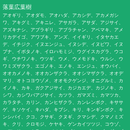
落葉広葉樹
アオギリ、アオダモ、アオハダ、アカシデ、アカメガシ
ワ、アキグミ、アキニレ、アサガラ、アサダ、アジサイ、
アズキナシ、アブラギリ、アブラチャン、アベマキ、アメ
リカデイゴ、アワブキ、アンズ、イイギリ、イタヤカエ
デ、イチジク、イヌエンジュ、イヌシデ、イヌビワ、イヌ
ブナ、イボタノキ、イロハモミジ、ウグイスカグラ、ウコ
ギ、ウチワノキ、ウツギ、ウメ、ウメモドキ、ウルシ、ウ
ワミズザクラ、エゴノキ、エノキ、エンジュ、オウバイ、
オオカメノキ、オオカンザクラ、オオシマザクラ、オオデ
マリ、オトコヨウゾメ、オオモクゲンジ、オニグルミ、カ
イノキ、カキ、ガクアジサイ、カジカエデ、カジノキ、カ
シワ、カシワバアジサイ、カツラ、ガマズミ、カマツカ、
カラタチ、カリン、カンヒザクラ、カンレンボク、キササ
ゲ、キソケイ、キハダ、キブシ、キリ、キンギンボク、キ
ンシバイ、クコ、クサギ、クヌギ、クマシデ、クマノミズ
キ、クリ、クロモジ、ケヤキ、ゲンカイツツジ、コウゾ、