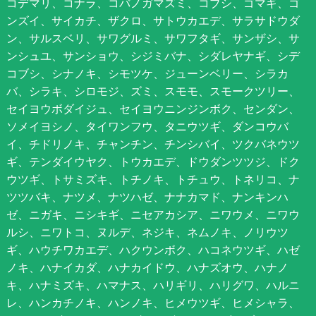
コデマリ、コナラ、コバノガマズミ、コブシ、ゴマギ、ゴ
ンズイ、サイカチ、ザクロ、サトウカエデ、サラサドウダ
ン、サルスベリ、サワグルミ、サワフタギ、サンザシ、サ
ンシュユ、サンショウ、シジミバナ、シダレヤナギ、シデ
コブシ、シナノキ、シモツケ、ジューンベリー、シラカ
バ、シラキ、シロモジ、ズミ、スモモ、スモークツリー、
セイヨウボダイジュ、セイヨウニンジンボク、センダン、
ソメイヨシノ、タイワンフウ、タニウツギ、ダンコウバ
イ、チドリノキ、チャンチン、チンシバイ、ツクバネウツ
ギ、テンダイウヤク、トウカエデ、ドウダンツツジ、ドク
ウツギ、トサミズキ、トチノキ、トチュウ、トネリコ、ナ
ツツバキ、ナツメ、ナツハゼ、ナナカマド、ナンキンハ
ゼ、ニガキ、ニシキギ、ニセアカシア、ニワウメ、ニワウ
ルシ、ニワトコ、ヌルデ、ネジキ、ネムノキ、ノリウツ
ギ、ハウチワカエデ、ハクウンボク、ハコネウツギ、ハゼ
ノキ、ハナイカダ、ハナカイドウ、ハナズオウ、ハナノ
キ、ハナミズキ、ハマナス、ハリギリ、ハリグワ、ハルニ
レ、ハンカチノキ、ハンノキ、ヒメウツギ、ヒメシャラ、