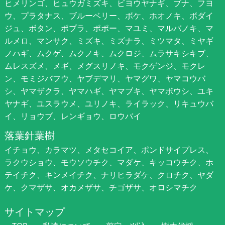
ヒメリンゴ、ヒュウガミズキ、ビヨウヤナギ、ブナ、フヨ
ウ、プラタナス、ブルーベリー、ボケ、ホオノキ、ボダイ
ジュ、ボタン、ポプラ、ポポー、マユミ、マルバノキ、マ
ルメロ、マンサク、ミズキ、ミズナラ、ミツマタ、ミヤギ
ノハギ、ムクゲ、ムクノキ、ムクロジ、ムラサキシキブ、
ムレスズメ、メギ、メグスリノキ、モクゲンジ、モクレ
ン、モミジバフウ、ヤブデマリ、ヤマグワ、ヤマコウバ
シ、ヤマザクラ、ヤマハギ、ヤマブキ、ヤマボウシ、ユキ
ヤナギ、ユスラウメ、ユリノキ、ライラック、リキュウバ
イ、リョウブ、レンギョウ、ロウバイ
落葉針葉樹
イチョウ、カラマツ、メタセコイア、ポンドサイプレス、
ラクウショウ、モウソウチク、マダケ、キッコウチク、ホ
テイチク、キンメイチク、ナリヒラダケ、クロチク、ヤダ
ケ、クマザサ、オカメザサ、チゴザサ、オロシマチク
サイトマップ