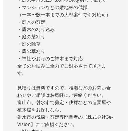
・庭の生垣の2.3~5.6本の木を切って欲しい
・マンションなどの敷地林の伐採
（一本〜数十本までの大型案件でも対応可）
・庭木の剪定
・庭木の刈り込み
・庭の芝刈り
・庭の除草
・庭の草刈り
・神社やお寺のご神木まで対応
全てのお悩みに全力でご対応させて頂きま
す。
見積りは無料ですので、相場などのお問い合
わせやご相談はお気軽にご連絡ください。
富山市、射水市で剪定・伐採などの造園屋や
植木屋をお探しなら、
射水市の伐採・剪定専門業者の
【株式会社3e-
Vision】
にご依頼ください。