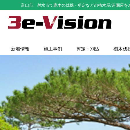
富山市、射水市で庭木の伐採・剪定などの植木屋/造園屋をお探し
新着情報
施工事例
剪定・刈込
樹木伐