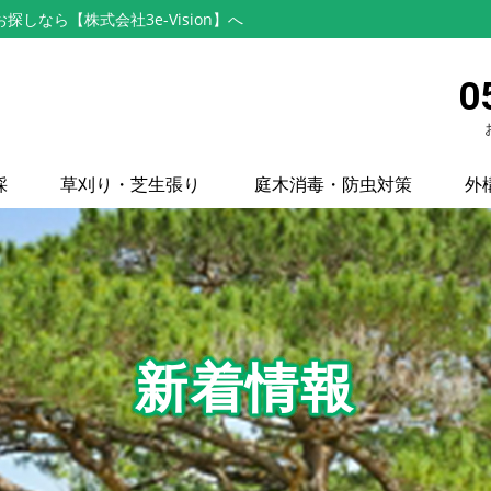
なら【株式会社3e-Vision】へ
0
採
草刈り・芝生張り
庭木消毒・防虫対策
外
新着情報