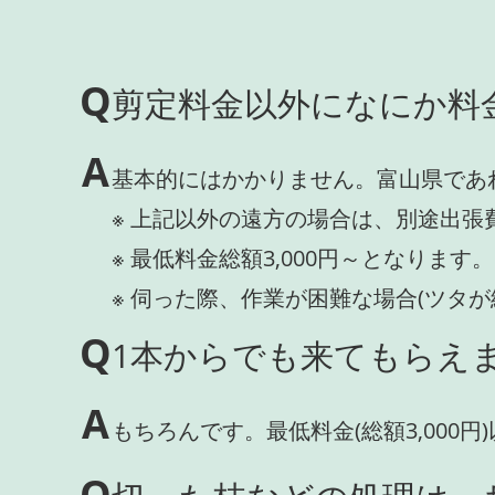
Q
剪定料金以外になにか料
A
基本的にはかかりません。富山県であ
※ 上記以外の遠方の場合は、別途出張
※ 最低料金総額3,000円～となります。
※ 伺った際、作業が困難な場合(ツタ
Q
1本からでも来てもらえま
A
もちろんです。最低料金(総額3,000
Q