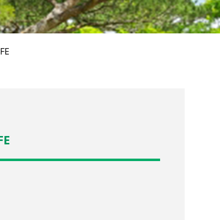
FE
FE