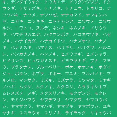
ギ、テンダイウヤク、トウカエデ、ドウダンツツジ、ドク
ウツギ、トサミズキ、トチノキ、トチュウ、トネリコ、ナ
ツツバキ、ナツメ、ナツハゼ、ナナカマド、ナンキンハ
ゼ、ニガキ、ニシキギ、ニセアカシア、ニワウメ、ニワウ
ルシ、ニワトコ、ヌルデ、ネジキ、ネムノキ、ノリウツ
ギ、ハウチワカエデ、ハクウンボク、ハコネウツギ、ハゼ
ノキ、ハナイカダ、ハナカイドウ、ハナズオウ、ハナノ
キ、ハナミズキ、ハマナス、ハリギリ、ハリグワ、ハルニ
レ、ハンカチノキ、ハンノキ、ヒメウツギ、ヒメシャラ、
ヒメリンゴ、ヒュウガミズキ、ビヨウヤナギ、ブナ、フヨ
ウ、プラタナス、ブルーベリー、ボケ、ホオノキ、ボダイ
ジュ、ボタン、ポプラ、ポポー、マユミ、マルバノキ、マ
ルメロ、マンサク、ミズキ、ミズナラ、ミツマタ、ミヤギ
ノハギ、ムクゲ、ムクノキ、ムクロジ、ムラサキシキブ、
ムレスズメ、メギ、メグスリノキ、モクゲンジ、モクレ
ン、モミジバフウ、ヤブデマリ、ヤマグワ、ヤマコウバ
シ、ヤマザクラ、ヤマハギ、ヤマブキ、ヤマボウシ、ユキ
ヤナギ、ユスラウメ、ユリノキ、ライラック、リキュウバ