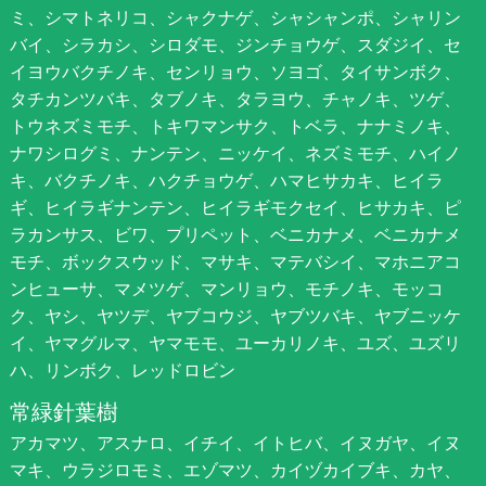
ミ、シマトネリコ、シャクナゲ、シャシャンポ、シャリン
バイ、シラカシ、シロダモ、ジンチョウゲ、スダジイ、セ
イヨウバクチノキ、センリョウ、ソヨゴ、タイサンボク、
タチカンツバキ、タブノキ、タラヨウ、チャノキ、ツゲ、
トウネズミモチ、トキワマンサク、トベラ、ナナミノキ、
ナワシログミ、ナンテン、ニッケイ、ネズミモチ、ハイノ
キ、バクチノキ、ハクチョウゲ、ハマヒサカキ、ヒイラ
ギ、ヒイラギナンテン、ヒイラギモクセイ、ヒサカキ、ピ
ラカンサス、ビワ、プリペット、ベニカナメ、ベニカナメ
モチ、ボックスウッド、マサキ、マテバシイ、マホニアコ
ンヒューサ、マメツゲ、マンリョウ、モチノキ、モッコ
ク、ヤシ、ヤツデ、ヤブコウジ、ヤブツバキ、ヤブニッケ
イ、ヤマグルマ、ヤマモモ、ユーカリノキ、ユズ、ユズリ
ハ、リンボク、レッドロビン
常緑針葉樹
アカマツ、アスナロ、イチイ、イトヒバ、イヌガヤ、イヌ
マキ、ウラジロモミ、エゾマツ、カイヅカイブキ、カヤ、