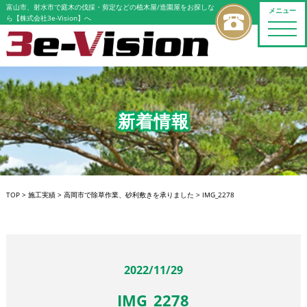
富山市、射水市で庭木の伐採・剪定などの植木屋/造園屋をお探しな
メニュー
ら【株式会社3e-Vision】へ
toggle
naviga
新着情報
TOP
>
施工実績
>
高岡市で除草作業、砂利敷きを承りました
>
IMG_2278
2022/11/29
IMG_2278