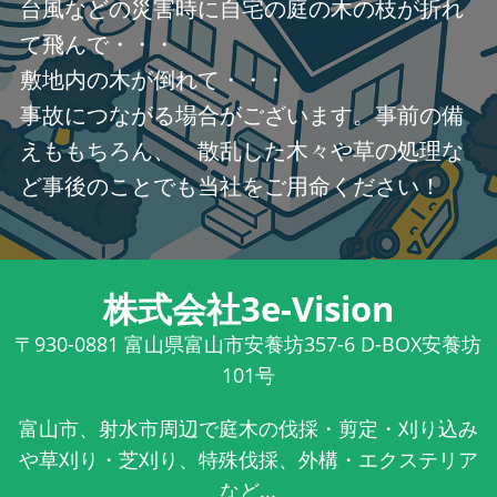
台風などの災害時に自宅の庭の木の枝が折れ
て飛んで・・・
敷地内の木が倒れて・・・
事故につながる場合がございます。事前の備
えももちろん、 散乱した木々や草の処理な
ど事後のことでも当社をご用命ください！
株式会社3e-Vision
〒930-0881
富山県富山市安養坊357-6 D-BOX安養坊
101号
富山市、射水市周辺で庭木の伐採・剪定・刈り込み
や草刈り・芝刈り、特殊伐採、外構・エクステリア
など...