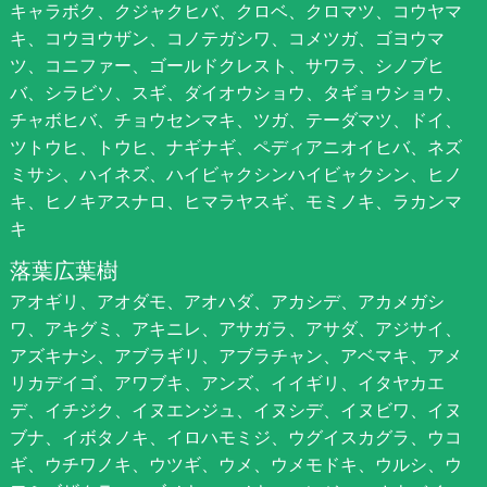
キャラボク、クジャクヒバ、クロベ、クロマツ、コウヤマ
キ、コウヨウザン、コノテガシワ、コメツガ、ゴヨウマ
ツ、コニファー、ゴールドクレスト、サワラ、シノブヒ
バ、シラビソ、スギ、ダイオウショウ、タギョウショウ、
チャボヒバ、チョウセンマキ、ツガ、テーダマツ、ドイ、
ツトウヒ、トウヒ、ナギナギ、ペディアニオイヒバ、ネズ
ミサシ、ハイネズ、ハイビャクシンハイビャクシン、ヒノ
キ、ヒノキアスナロ、ヒマラヤスギ、モミノキ、ラカンマ
キ
落葉広葉樹
アオギリ、アオダモ、アオハダ、アカシデ、アカメガシ
ワ、アキグミ、アキニレ、アサガラ、アサダ、アジサイ、
アズキナシ、アブラギリ、アブラチャン、アベマキ、アメ
リカデイゴ、アワブキ、アンズ、イイギリ、イタヤカエ
デ、イチジク、イヌエンジュ、イヌシデ、イヌビワ、イヌ
ブナ、イボタノキ、イロハモミジ、ウグイスカグラ、ウコ
ギ、ウチワノキ、ウツギ、ウメ、ウメモドキ、ウルシ、ウ