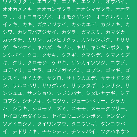
ワミズザクラ、エゴノキ、エノキ、エンジュ、オウバイ、
オオカメノキ、オオカンザクラ、オオシマザクラ、オオデ
マリ、オトコヨウゾメ、オオモクゲンジ、オニグルミ、カ
イノキ、カキ、ガクアジサイ、カジカエデ、カジノキ、カ
シワ、カシワバアジサイ、カツラ、ガマズミ、カマツカ、
カラタチ、カリン、カンヒザクラ、カンレンボク、キササ
ゲ、キソケイ、キハダ、キブシ、キリ、キンギンボク、キ
ンシバイ、クコ、クサギ、クヌギ、クマシデ、クマノミズ
キ、クリ、クロモジ、ケヤキ、ゲンカイツツジ、コウゾ、
コデマリ、コナラ、コバノガマズミ、コブシ、ゴマギ、ゴ
ンズイ、サイカチ、ザクロ、サトウカエデ、サラサドウダ
ン、サルスベリ、サワグルミ、サワフタギ、サンザシ、サ
ンシュユ、サンショウ、シジミバナ、シダレヤナギ、シデ
コブシ、シナノキ、シモツケ、ジューンベリー、シラカ
バ、シラキ、シロモジ、ズミ、スモモ、スモークツリー、
セイヨウボダイジュ、セイヨウニンジンボク、センダン、
ソメイヨシノ、タイワンフウ、タニウツギ、ダンコウバ
イ、チドリノキ、チャンチン、チンシバイ、ツクバネウツ